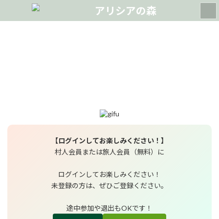
コ
ナ
ン
ビ
テ
ゲ
ン
ー
ツ
シ
へ
ョ
ス
ン
キ
に
最
2025年9月22日
2025年9月16日
終
ッ
移
更
プ
動
新
日
時
:
【ログインしてお楽しみください！】
村人会員または旅人会員（無料）に
ログインしてお楽しみください！
未登録の方は、ぜひご登録ください。
途中参加や退出もOKです！