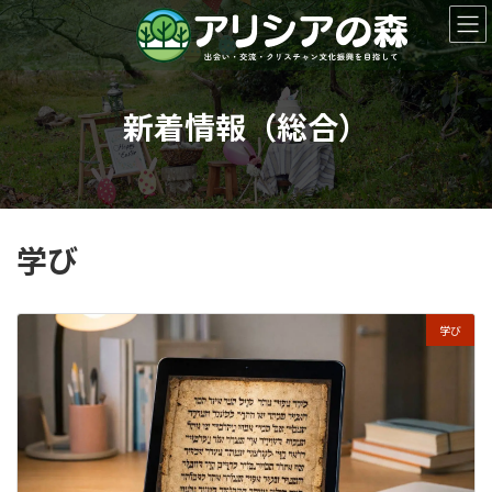
コ
ナ
ン
ビ
テ
ゲ
ン
ー
ツ
シ
新着情報（総合）
へ
ョ
ス
ン
キ
に
ッ
移
プ
動
学び
学び