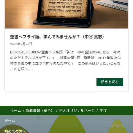
聖書ヘブライ語、学んでみませんか？（中谷 真志）
2026年2月26日
BIBRICAL HEBREW 聖書へブル語 「神は 神の会議の中に立ち 神々
のただ中でさばきを下す。」 詩篇82篇1節 新改訳 2017年版 神は
神の会議の中に立つ？神々のただ中で？ この箇所はいったいどんな
ことを語っ […]
続きを読む
ホーム
新着情報（総合）
村人オリジナルページ
学び
ホーム
初めての方へ