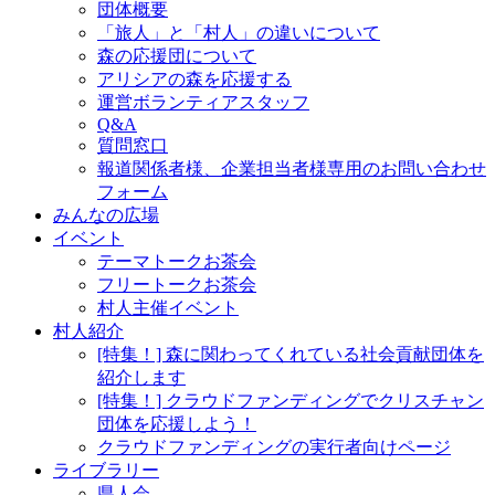
団体概要
「旅人」と「村人」の違いについて
森の応援団について
アリシアの森を応援する
運営ボランティアスタッフ
Q&A
質問窓口
報道関係者様、企業担当者様専用のお問い合わせ
フォーム
みんなの広場
イベント
テーマトークお茶会
フリートークお茶会
村人主催イベント
村人紹介
[特集！] 森に関わってくれている社会貢献団体を
紹介します
[特集！] クラウドファンディングでクリスチャン
団体を応援しよう！
クラウドファンディングの実行者向けページ
ライブラリー
県人会