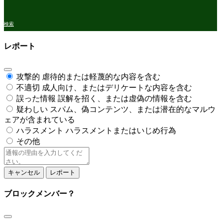
検索
レポート
攻撃的
虐待的または軽蔑的な内容を含む
不適切
成人向け、またはデリケートな内容を含む
誤った情報
誤解を招く、または虚偽の情報を含む
疑わしい
スパム、偽コンテンツ、または潜在的なマルウ
ェアが含まれている
ハラスメント
ハラスメントまたはいじめ行為
その他
レ
ポ
ー
レポート
ト
ノ
ブロックメンバー？
ー
ト