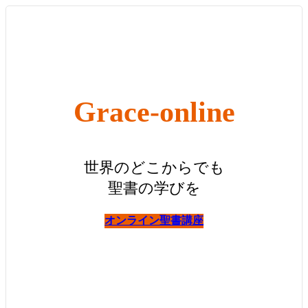
コ
ナ
ン
ビ
テ
ゲ
ン
ー
ツ
シ
へ
ョ
ス
ン
Grace-online
キ
に
ッ
移
プ
動
世界のどこからでも
聖書の学びを
オンライン聖書講座