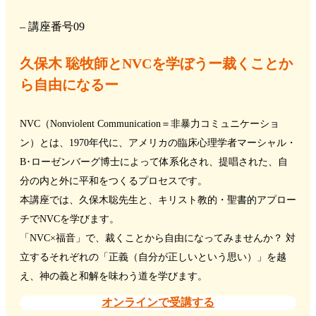
– 講座番号09
久保木 聡牧師とNVCを学ぼうー裁くことか
ら自由になるー
NVC（Nonviolent Communication＝非暴力コミュニケーショ
ン）とは、1970年代に、アメリカの臨床心理学者マーシャル・
B･ローゼンバーグ博士によって体系化され、提唱された、自
分の内と外に平和をつくるプロセスです。
本講座では、久保木聡先生と、キリスト教的・聖書的アプロー
チでNVCを学びます。
「NVC×福音」で、裁くことから自由になってみませんか？ 対
立するそれぞれの「正義（自分が正しいという思い）」を越
え、神の義と和解を味わう道を学びます。
オンラインで受講する