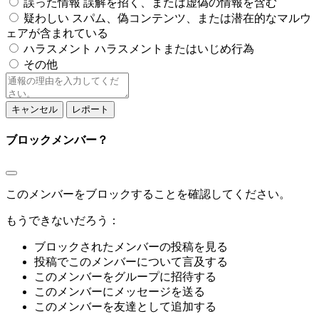
誤った情報
誤解を招く、または虚偽の情報を含む
疑わしい
スパム、偽コンテンツ、または潜在的なマルウ
ェアが含まれている
ハラスメント
ハラスメントまたはいじめ行為
その他
レ
ポ
ー
レポート
ト
ノ
ブロックメンバー？
ー
ト
このメンバーをブロックすることを確認してください。
もうできないだろう：
ブロックされたメンバーの投稿を見る
投稿でこのメンバーについて言及する
このメンバーをグループに招待する
このメンバーにメッセージを送る
このメンバーを友達として追加する