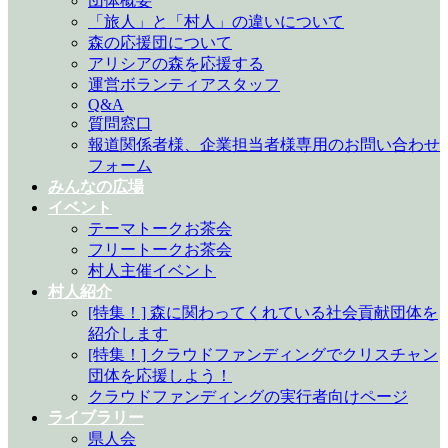
団体概要
「旅人」と「村人」の違いについて
森の応援団について
アリシアの森を応援する
運営ボランティアスタッフ
Q&A
質問窓口
報道関係者様、企業担当者様専用のお問い合わせ
フォーム
みんなの広場
イベント
テーマトークお茶会
フリートークお茶会
村人主催イベント
村人紹介
[特集！] 森に関わってくれている社会貢献団体を
紹介します
[特集！] クラウドファンディングでクリスチャン
団体を応援しよう！
クラウドファンディングの実行者向けページ
ライブラリー
県人会