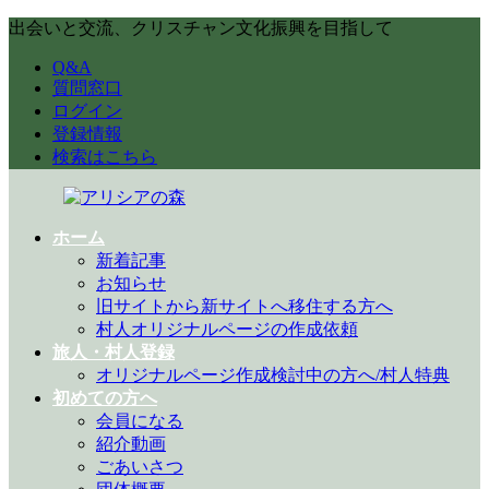
コ
ナ
出会いと交流、クリスチャン文化振興を目指して
ン
ビ
Q&A
テ
ゲ
質問窓口
ン
ー
ログイン
ツ
シ
登録情報
へ
ョ
検索はこちら
ス
ン
キ
に
ッ
移
プ
動
ホーム
新着記事
お知らせ
旧サイトから新サイトへ移住する方へ
村人オリジナルページの作成依頼
旅人・村人登録
オリジナルページ作成検討中の方へ/村人特典
初めての方へ
会員になる
紹介動画
ごあいさつ