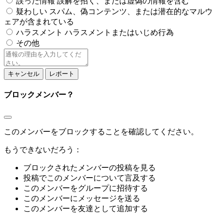
誤った情報
誤解を招く、または虚偽の情報を含む
疑わしい
スパム、偽コンテンツ、または潜在的なマルウ
ェアが含まれている
ハラスメント
ハラスメントまたはいじめ行為
その他
レ
ポ
ー
レポート
ト
ノ
ブロックメンバー？
ー
ト
このメンバーをブロックすることを確認してください。
もうできないだろう：
ブロックされたメンバーの投稿を見る
投稿でこのメンバーについて言及する
このメンバーをグループに招待する
このメンバーにメッセージを送る
このメンバーを友達として追加する