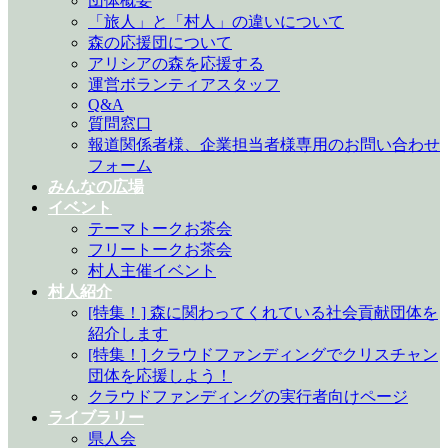
団体概要
「旅人」と「村人」の違いについて
森の応援団について
アリシアの森を応援する
運営ボランティアスタッフ
Q&A
質問窓口
報道関係者様、企業担当者様専用のお問い合わせ
フォーム
みんなの広場
イベント
テーマトークお茶会
フリートークお茶会
村人主催イベント
村人紹介
[特集！] 森に関わってくれている社会貢献団体を
紹介します
[特集！] クラウドファンディングでクリスチャン
団体を応援しよう！
クラウドファンディングの実行者向けページ
ライブラリー
県人会