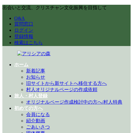
コ
ナ
出会いと交流、クリスチャン文化振興を目指して
ン
ビ
Q&A
テ
ゲ
質問窓口
ン
ー
ログイン
ツ
シ
登録情報
へ
ョ
検索はこちら
ス
ン
キ
に
ッ
移
プ
動
ホーム
新着記事
お知らせ
旧サイトから新サイトへ移住する方へ
村人オリジナルページの作成依頼
旅人・村人登録
オリジナルページ作成検討中の方へ/村人特典
初めての方へ
会員になる
紹介動画
ごあいさつ