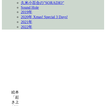
久米小百合の”SORADIO”
Sound Hole
2019年
2020年 Xmas! Special 3 Days!
2021年
2022年
最
2024年7月22日
2024年7月27日
終
更
新
日
時
:
絵本
「起
き上