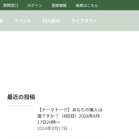
質問窓口
ログイン
登録情報
検索はこちら
場
イベント
村人紹介
ライブラリー
最近の投稿
【テーマトーク】あなたの隣人は
誰ですか？（4回目）2026年8月
17日20時～
2026年8月17日