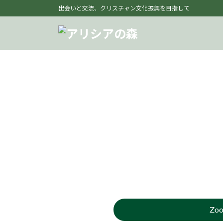
コ
ナ
出会いと交流、クリスチャン文化振興を目指して
ン
ビ
テ
ゲ
ン
ー
ツ
シ
へ
ョ
ス
ン
キ
に
ッ
移
プ
動
Zo