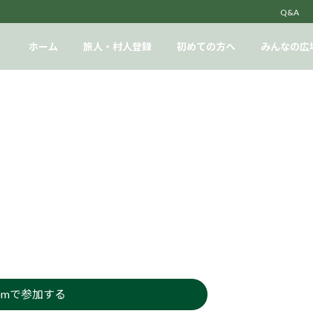
Q&A
ホーム
旅人・村人登録
初めての方へ
みんなの広
最
2023年9月1日
2024年5月27日
終
更
新
日
時
:
omで参加する