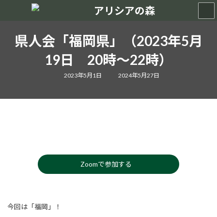
コ
ナ
ン
ビ
テ
ゲ
ン
ー
県人会「福岡県」（2023年5月
ツ
シ
へ
ョ
19日 20時～22時）
ス
ン
キ
に
最
2023年5月1日
2024年5月27日
終
ッ
移
更
プ
動
新
日
時
:
Zoomで参加する
今回は「福岡」！