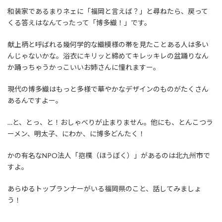
和装家であるまりネェに「福岡と言えば？」と尋ねたら、戻って
くる答えはなんてったって「博多織！」です。
献上柄と呼ばれる幾何学的な織模様の帯を見たことある人は多い
んじゃないかな。浴衣にキリッと締めてキレッキレの盆踊りなん
か踊っちゃうかっこいいお姉さんに憧れますー。
現代の博多織はもっと多様で華やかなデザインのものがたくさん
あるんですよー。
…と、とっ、と！おしゃべりが止まりません。他にも、とんこつラ
ーメン、明太子、にわか、に博多どんたく！
かの有名なNPO法人「抱樸（ほうぼく）」があるのは北九州市で
すよ。
あらゆるトップランナーがいる福岡県のこと、話してみましょ
う！