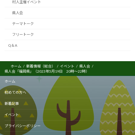
村人主催イベント
県人会
テーマトーク
フリートーク
Q＆A
ホーム
新着情報（総合）
イベント
県人会
県人会「福岡県」（2023年5月19日 20時～22時）
ホーム
初めての方へ
新着記事
イベント
プライバシーポリシー