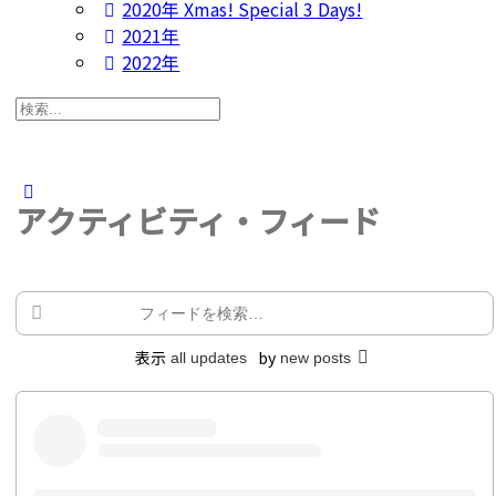
2020年 Xmas! Special 3 Days!
2021年
2022年
検
索
す
る：
Close
アクティビティ・フィード
search
フ
ィ
表示
by
ー
all updates
new posts
ド
を
検
索…