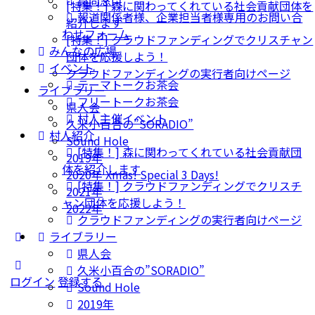
質問窓口
[特集！] 森に関わってくれている社会貢献団体を
報道関係者様、企業担当者様専用のお問い合
紹介します
わせフォーム
[特集！] クラウドファンディングでクリスチャン
みんなの広場
団体を応援しよう！
イベント
クラウドファンディングの実行者向けページ
テーマトークお茶会
ライブラリー
フリートークお茶会
県人会
村人主催イベント
久米小百合の”SORADIO”
村人紹介
Sound Hole
[特集！] 森に関わってくれている社会貢献団
2019年
体を紹介します
2020年 Xmas! Special 3 Days!
[特集！] クラウドファンディングでクリスチ
2021年
ャン団体を応援しよう！
2022年
クラウドファンディングの実行者向けページ
More
ライブラリー
options
県人会
久米小百合の”SORADIO”
ログイン
登録する
Sound Hole
2019年