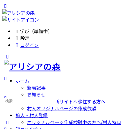
Toggle
Side
Panel
学び（準備中）
設定
ログイン
Toggle
Side
Panel
ホーム
新着記事
お知らせ
検
旧サイトから新サイトへ移住する方へ
索
村人オリジナルページの作成依頼
す
旅人・村人登録
る：
オリジナルページ作成検討中の方へ/村人特典