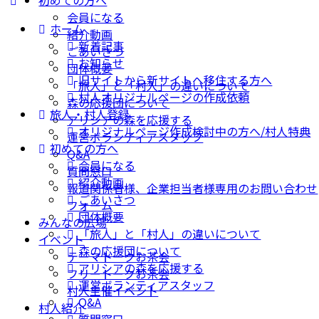
初めての方へ
会員になる
ホーム
紹介動画
新着記事
ごあいさつ
お知らせ
団体概要
旧サイトから新サイトへ移住する方へ
「旅人」と「村人」の違いについて
村人オリジナルページの作成依頼
森の応援団について
旅人・村人登録
アリシアの森を応援する
オリジナルページ作成検討中の方へ/村人特典
運営ボランティアスタッフ
初めての方へ
Q&A
会員になる
質問窓口
紹介動画
報道関係者様、企業担当者様専用のお問い合わせ
ごあいさつ
フォーム
団体概要
みんなの広場
「旅人」と「村人」の違いについて
イベント
森の応援団について
テーマトークお茶会
アリシアの森を応援する
フリートークお茶会
運営ボランティアスタッフ
村人主催イベント
Q&A
村人紹介