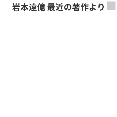
コ
ナ
岩本遠億 最近の著作より
ン
ビ
テ
ゲ
ン
ー
ツ
シ
へ
ョ
ス
ン
キ
に
ッ
移
プ
動