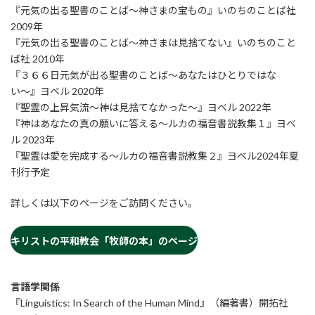
『元気の出る聖書のことば〜神さまの宝もの』いのちのことば社
2009年
『元気の出る聖書のことば〜神さまは見捨てない』いのちのこと
ば社 2010年
『３６６日元気が出る聖書のことば〜あなたはひとりではな
い〜』ヨベル 2020年
『聖霊の上昇気流〜神は見捨てなかった〜』ヨベル 2022年
『神はあなたの真の願いに答える〜ルカの福音書説教集１』ヨベ
ル 2023年
『聖霊は愛を完成する〜ルカの福音書説教集２』ヨベル2024年夏
刊行予定
詳しくは以下のページをご訪問ください。
キリストの平和教会「牧師の本」のページ
言語学関係
『Linguistics: In Search of the Human Mind』（編著書）開拓社