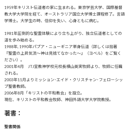
1959年キリスト伝道者の家に生まれる。東京学芸大学、国際基督
教大学大学院を経て、オーストラリア国立大学博士課程修了。言語
学博士。大学生の時、信仰を失い、心身ともに病む。
1981年圧倒的な聖霊体験により立ち上がり、独立伝道者としての
道を歩み始める。
1988年, 1990年パプア・ニューギニア単身伝道（詳しくは拙著
『聖霊の上昇気流〜神は見捨てなかった〜』（ヨベル）をご覧く
ださい）。
2001年4月 JTJ宣教神学校元校長横山英実牧師より、牧師に任職
される。
2003年11月よりミッション･エイド・クリスチャン･フェローシッ
プ聖書教師。
2006年8月「キリストの平和教会」を設立。
現在、キリストの平和教会牧師、神田外語大学大学院教授。
著書：
聖書関係