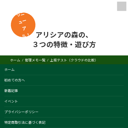
コ
ナ
ン
ビ
リ
ニ
ュ
テ
ゲ
ン
ー
ー
ツ
シ
ア
へ
ョ
アリシアの森の、
！
ル
ス
ン
キ
に
３つの特徴・遊び方
ッ
移
プ
動
ホーム
管理メモ一覧
上坂テスト（クラウドの比較）
ホーム
初めての方へ
新着記事
イベント
プライバシーポリシー
特定商取引法に基づく表記