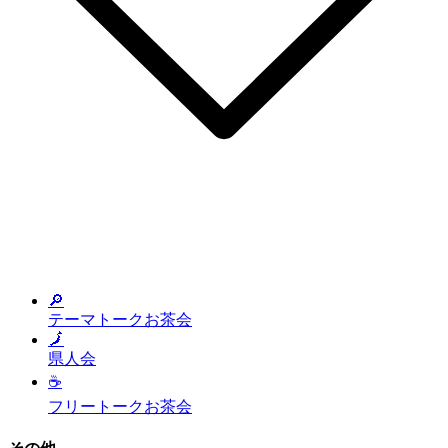
🔎
テーマトークお茶会
🗾
県人会
☕
フリートークお茶会