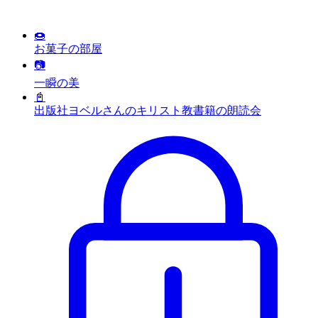
🍩
お菓子の部屋
📷
一瞬の美
📓
出版社ヨベルさんのキリスト教書籍の朗読会